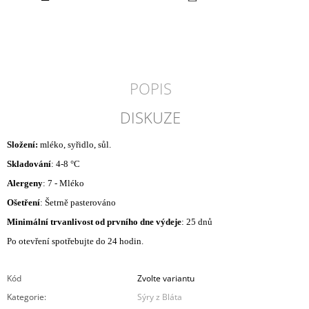
KOŠÍKU
POPIS
DISKUZE
Složení:
mléko, syřidlo, sůl.
Skladování
: 4-8 °C
Alergeny
: 7 - Mléko
Ošetření
: Šetrně pasterováno
Minimální trvanlivost od prvního dne výdeje
: 25 dnů
Po otevření spotřebujte do 24 hodin.
Kód
Zvolte variantu
Kategorie
:
Sýry z Bláta