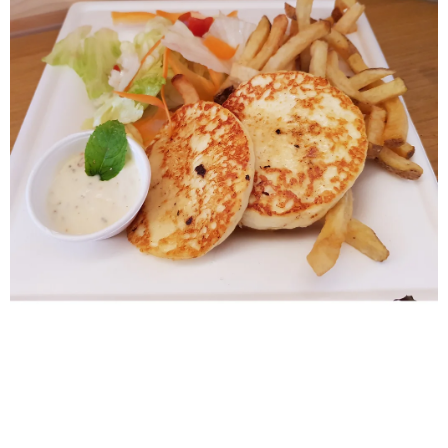
A
J
Í
T
?
HLEDAT
D
O
P
O
R
U
Č
U