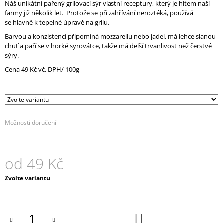
Náš unikátní pařený grilovací sýr vlastní receptury, který je hitem naší
J
farmy již několik let. Protože se při zahřívání neroztéká, používá
E
se hlavně k tepelné úpravě na grilu.
M
E
Barvou a konzistencí připomíná mozzarellu nebo jadel, má lehce slanou
chuť a paří se v horké syrovátce, takže má delší trvanlivost než čerstvé
sýry.
BLAŤÁCKÉ
SÝRY
Cena 49 Kč vč. DPH/ 100g
S
CHARDONNAY
Z
ROCHŮZU
(R.2022)
1
Možnosti doručení
290
Kč
od
49 Kč
Měrná
Zvolte variantu
cena:
DO