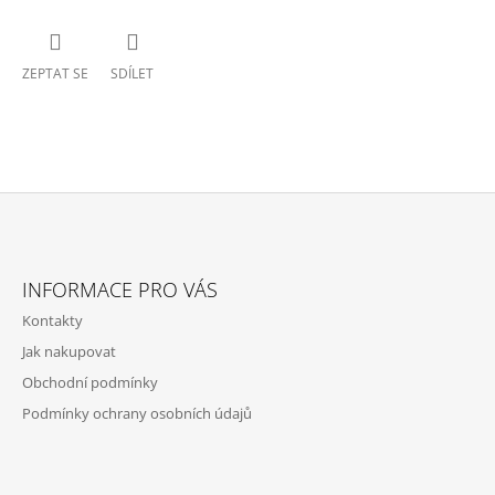
ZEPTAT SE
SDÍLET
Z
Á
INFORMACE PRO VÁS
P
Kontakty
A
Jak nakupovat
T
Obchodní podmínky
Í
Podmínky ochrany osobních údajů